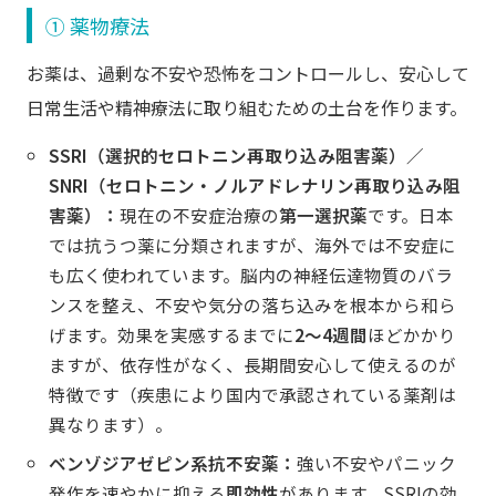
① 薬物療法
お薬は、過剰な不安や恐怖をコントロールし、安心して
日常生活や精神療法に取り組むための土台を作ります。
SSRI（選択的セロトニン再取り込み阻害薬）／
SNRI（セロトニン・ノルアドレナリン再取り込み阻
害薬）：
現在の不安症治療の
第一選択薬
です。日本
では抗うつ薬に分類されますが、海外では不安症に
も広く使われています。脳内の神経伝達物質のバラ
ンスを整え、不安や気分の落ち込みを根本から和ら
げます。効果を実感するまでに
2〜4週間
ほどかかり
ますが、依存性がなく、長期間安心して使えるのが
特徴です（疾患により国内で承認されている薬剤は
異なります）。
ベンゾジアゼピン系抗不安薬：
強い不安やパニック
発作を速やかに抑える
即効性
があります。SSRIの効