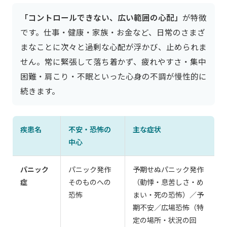
「コントロールできない、広い範囲の心配」
が特徴
です。仕事・健康・家族・お金など、日常のさまざ
まなことに次々と過剰な心配が浮かび、止められま
せん。常に緊張して落ち着かず、疲れやすさ・集中
困難・肩こり・不眠といった心身の不調が慢性的に
続きます。
疾患名
不安・恐怖の
主な症状
中心
パニック
パニック発作
予期せぬパニック発作
症
そのものへの
（動悸・息苦しさ・め
恐怖
まい・死の恐怖）／予
期不安／広場恐怖（特
定の場所・状況の回