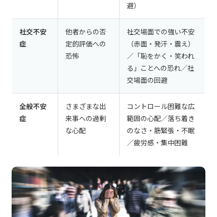
避）
社交不安
他者からの否
社交場面での強い不安
症
定的評価への
（赤面・発汗・震え）
恐怖
／「恥をかく・笑われ
る」ことへの恐れ／社
交場面の回避
全般不安
さまざまな出
コントロール困難な広
症
来事への過剰
範囲の心配／落ち着き
な心配
のなさ・筋緊張・不眠
／疲労感・集中困難