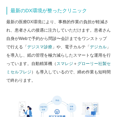
最新のDX環境が整ったクリニック
最新の医療DX環境により、事務的作業の負担が軽減さ
れ、患者さんの接遇に注力していただけます。患者さん
自身がWebで予約から問診〜会計までをワンストップ
で行える「
デジスマ診療
」や、電子カルテ「
デジカル
」
を導入し、紙の管理を極力減らしたスマートな運用を行
っています。自動精算機（
スマレジ
＋
グローリー社製セ
ミセルフレジ
）も導入しているので、締め作業も短時間
で終わります。