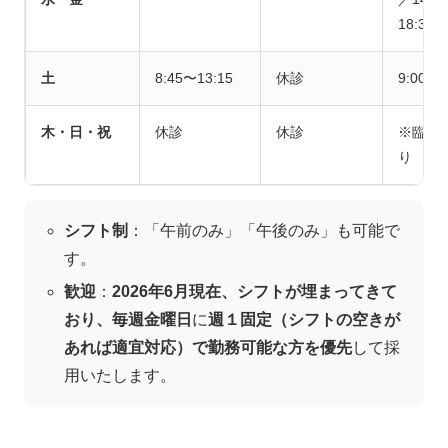
18:30
土
8:45〜13:15
休診
9:00〜1
木・日・祝
休診
休診
※臨時
り
シフト制
：「午前のみ」「午後のみ」も可能で
す。
歓迎
：
2026年6月現在、シフトが埋まってきて
おり、毎週金曜日
に
週１固定（シフトの空きが
あれば適宜対応）で勤務可能な方を優先
して採
用いたします。