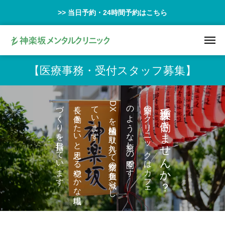
>> 当日予約・24時間予約はこちら
【医療事務・受付スタッフ募集】
す
長く
働き
た
い
と
思え
る
穏や
か
な
職場
づ
く
り
を
目指し
て
い
ま
す
D
X
を
積極的に
取り
入れ
て
業務の
負担を
減ら
し
て
い
ま
す
新築の
ク
リ
ニ
ッ
ク
は
カ
フ
ェ
の
よ
う
な
癒し
の
空間で
神楽坂で働きませんか？