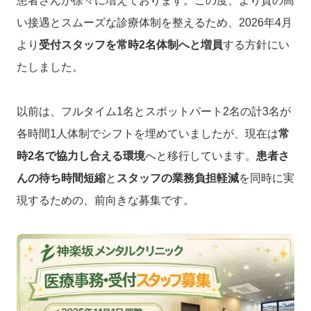
患者さんが徐々に増えております。この度、より質の高
い接遇とスムーズな診療体制を整えるため、2026年4月
より
受付スタッフを常時2名体制へと増員
する方針にい
たしました。
以前は、フルタイム1名とスポットパート2名の計3名が
各時間1人体制でシフトを埋めていましたが、現在は
常
時2名で協力し合える環境
へと移行しています。
患者さ
んの待ち時間短縮
と
スタッフの業務負担軽減
を同時に実
現するための、前向きな募集です。