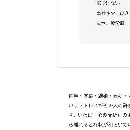
眠つけない
出社拒否、ひき
動悸、疲労感
進学・就職・結婚・異動・
いうストレスがその人の許
す。いわば
「心の骨折」
の
ら離れると症状が和らいで