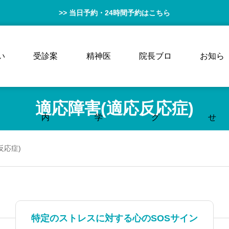
>> 当日予約・24時間予約はこちら
い
受診案
精神医
院長ブロ
お知ら
適応障害(適応反応症)
内
学
グ
せ
反応症)
特定のストレスに対する心のSOSサイン