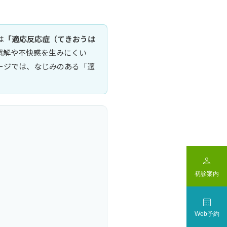
は
「適応反応症（てきおうは
り誤解や不快感を生みにくい
ージでは、なじみのある「適

初診案内

Web予約