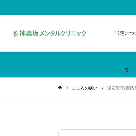
当院につ
て
こころの病い
適応障害(適応