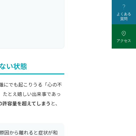

よくある
質問

アクセス
けない状態
誰にでも起こりうる「心の不
、たとえ嬉しい出来事であっ
の許容量を超えてしまう
と、
原因から離れると症状が和