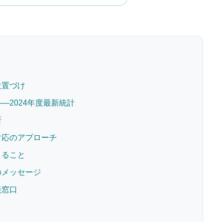
位置づけ
—2024年度最新統計
断
対応のアプローチ
きること
のメッセージ
談窓口