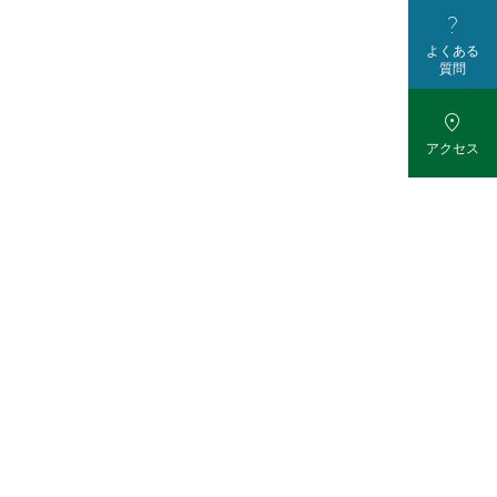

よくある
質問

アクセス