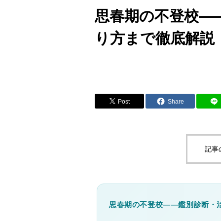
こ
思春期の不登校—
り方まで徹底解説
Post
Share
記事
思春期の不登校——鑑別診断・