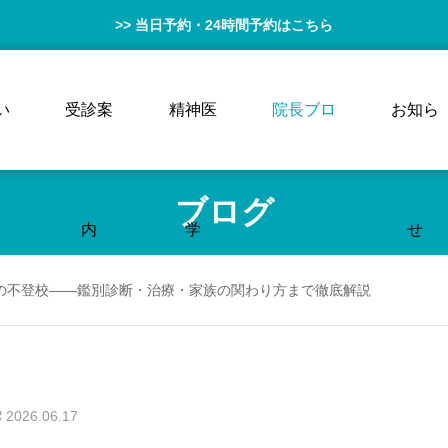
>> 当日予約・24時間予約はこちら
い
受診案
精神医
院長ブロ
お知ら
ブログ
内
学
グ
せ
の不登校——鑑別診断・治療・家族の関わり方まで徹底解説
2026.06.17
坂まつり2026｜歴史と見ど
適応障害の復職と環境調整｜誰に