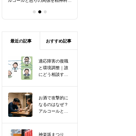
ルコールと怒りの関係を精神科医
が解説
最近の記事
おすすめ記事
適応障害の復職
精神疾患は
と環境調整｜誰
「別々の病気」
にどう相談す
ではない？——
る？精神科医が
Nature論文が示
解説
した“遺伝的な家
系図”
お酒で攻撃的に
ストレスコーピ
なるのはなぜ？
ングとは？日常
アルコールと怒
でできる対処の
りの関係を精神
具体例
科医が解説
神楽坂まつり
精神疾患で休職