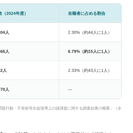
（2024年度）
在籍者に占める割合
704人
2.30%（約44人に1人）
266人
6.79%（約15人に1人）
82人
2.33%（約43人に1人）
970人
—
の問題行動・不登校等生徒指導上の諸課題に関する調査結果の概要」（令