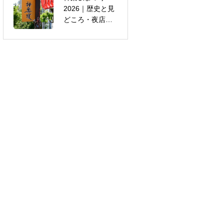
2026｜歴史と見
したら読む｜傷
どころ・夜店の
病手当金の申請
楽しみ方
方法と注意点を
精神科医が解説